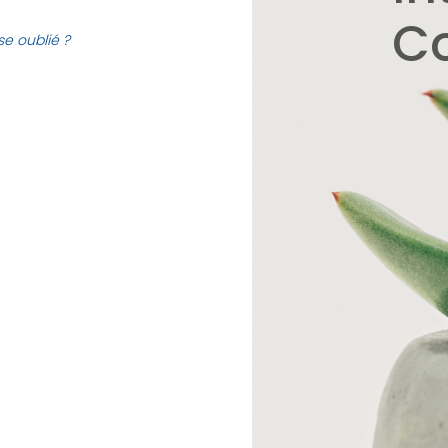
C
e oublié ?