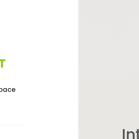
space
In